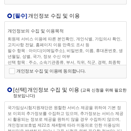
① 이 약관은 서비스 화면에 게시하거나 기타의 방법으로 공지
함으로써 이용자에게 공시하고, 이에 동의한 이용자가 서비스
[필수]
개인정보 수집 및 이용
에 가입함으로써 효력이 발생합니다.
② 재단은 필요하다고 인정되는 경우 이 약관의 내용을 변경할
수 있으며, 변경된 약관은 서비스 화면에 공지함으로써 이용자
개인정보의 수집 및 이용목적
가 직접 확인할 수 있도록 할 것입니다.
회원제 서비스 이용에 따른 본인확인, 개인식별, 가입의사 확인,
③ 이용자는 변경된 약관에 동의하지 않으실 경우 서비스 이용
고지사항 전달, 홈페이지 이용 만족도 조사 등
을 중단하고 본인의 회원등록을 취소할 수 있으며, 계속 사용하
필수 항목 : 아이디(이메일주소), 비밀번호, 이름, 휴대폰번호, 생
시는 경우에는 약관 변경에 동의한 것으로 간주되며 변경된 약
년월일, 성별, 국가, 정보 수신 여부
관은 전항과 같은 방법으로 효력이 발생합니다.
선택 항목 : 주소, 소속기관종류, 부서, 직위, 직군, 경력, 최종학
④ 이용자가 이 약관의 내용에 동의하는 경우 재단의 서비스 제
력, 전공
개인정보 수집 및 이용에 동의합니다.
공행위 및 이용자의 서비스 이용행위에는 이 약관이 우선적으
■ 개인정보의 보유 및 이용기간
로 적용될 것입니다. 이 약관에 명시되지 않은 사항에 대해서는
개인정보는 회원가입을 하는 시점부터 서비스를 제공하는 기간
전기통신기본법, 전기통신사업법, 정보통신망이용촉진및정보
[선택]
개인정보 수집 및 이용
(교육 신청을 위해 필요한
동안에만 제한적으로 이용하고 있으며 이용자가 회원탈퇴를 요
보호등에관한법률, 방송통신심의위원회 심의규정, 정보통신
정보입니다)
청하거나 제공한 개인정보의 수집 및 이용에 대한 동의를 철회하
윤리강령, 프로그램 보호법 등 기타 대한민국의 관련법령과 상
는 경우, 또는 수집 및 이용목적이 달성되거나 보유 및 이용기간
관습에 의합니다.
국가임상시험지원재단은 원할한 서비스 제공을 위하여 기본 정
이 종료한 경우 해당 이용자의 개인정보는 지체 없이 파기 됩니
보 이외의 추가정보를 수집하고 있으며, 추가정보는 서비스 제공
다.
제3조 (용어의 정의)
시 활용되는 정보로 제공을 원하지 않을 경우 수집하지 않으며,
단, 개인정보 수집·이용에 동의를 하지 않으실 경우 국가임상시
① 이 약관에서 사용하는 용어의 정의는 다음과 같습니다.
개인정보보호법 제22조 제4항에 따라 미동의로 인한 이용상의
험지원재단 웹사이트에서 제공하는 정보 서비스를 제공받을 수
1. 이용자 : 서비스에 접속하여 재단이 제공하는 서비스를 받
불이익은 발생하지 않으나 교육 신청을 위해 필요한 정보입니다.